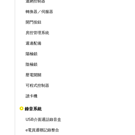
連網控制器
轉換器／伺服器
開門按鈕
房控管理系統
週邊配備
陽極鎖
陰極鎖
壓電開關
可程式控制器
讀卡機
錄音系統
USB介面通話錄音盒
e電員通聯記錄整合