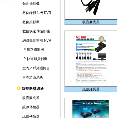
類比攝影機
數位錄影主機 DVR
數位攝影機
收音麥克風
數位快速球攝影機
網路錄影主機 NVR
IP 網路攝影機
IP 快速球攝影機
室內／戶外迴轉台
車牌辨識系統
監視器材週邊
訊號延長器
收音麥克風
絞線傳輸器
訊號轉換器