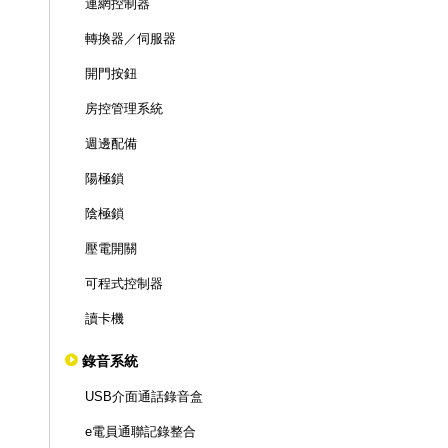
連網控制器
轉換器／伺服器
開門按鈕
房控管理系統
週邊配備
陽極鎖
陰極鎖
壓電開關
可程式控制器
讀卡機
錄音系統
USB介面通話錄音盒
e電員通聯記錄整合